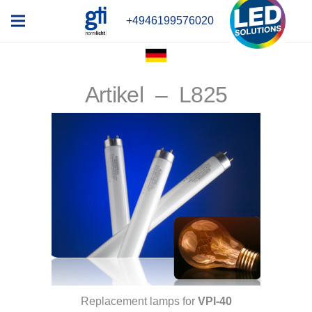
+4946199576020
Artikel – L825
Replacement lamps for
VPI-40