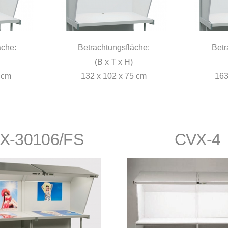
äche:
Betrachtungsfläche:
Betr
(B x T x H)
 cm
132 x 102 x 75 cm
163
X-30106/FS
CVX-4