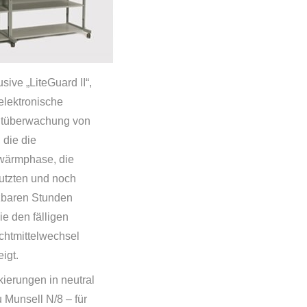
usive „LiteGuard II“,
elektronische
htüberwachung von
 die die
wärmphase, die
utzten und noch
zbaren Stunden
e den fälligen
chtmittelwechsel
igt.
kierungen in neutral
 Munsell N/8 – für