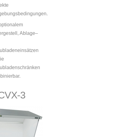
ekte
ebungsbedingungen.
 optionalem
ergestell, Ablage–
ubladeneinsätzen
ie
ubladenschränken
binierbar.
CVX-3