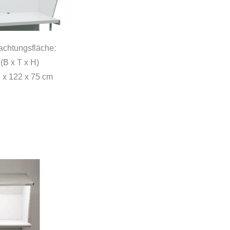
achtungsfläche:
(B x T x H)
 x 122 x 75 cm