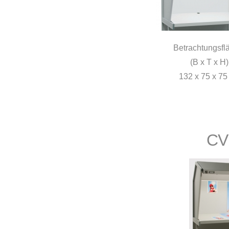
Betrachtungsfl
(B x T x H)
132 x 75 x 75
CV