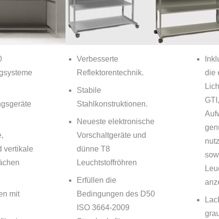
0
Verbesserte
Inkl
ngsysteme
Reflektorentechnik.
die 
Lic
Stabile
GTI,
ngsgeräte
Stahlkonstruktionen.
Auf
Neueste elektronische
gen
,
Vorschaltgeräte und
nut
 vertikale
dünne T8
sowi
lächen
Leuchtstoffröhren
Leu
Erfüllen die
anze
en mit
Bedingungen des D50
Lac
ISO 3664-2009
grau