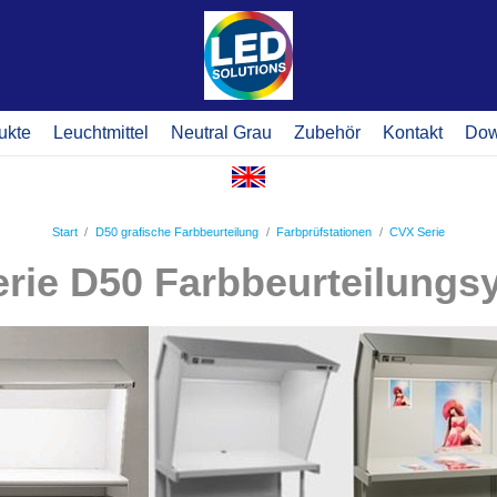
ukte
Leuchtmittel
Neutral Grau
Zubehör
Kontakt
Dow
Start
/
D50 grafische Farbbeurteilung
/
Farbprüfstationen
/
CVX Serie
rie D50 Farbbeurteilung