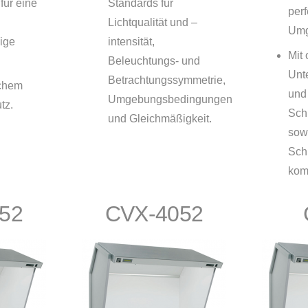
für eine
Standards für
perf
Lichtqualität und –
Umg
ige
intensität,
Mit
Beleuchtungs- und
Unt
Betrachtungssymmetrie,
ichem
und
Umgebungsbedingungen
tz.
Sch
und Gleichmäßigkeit.
sow
Sch
kom
52
CVX-4052