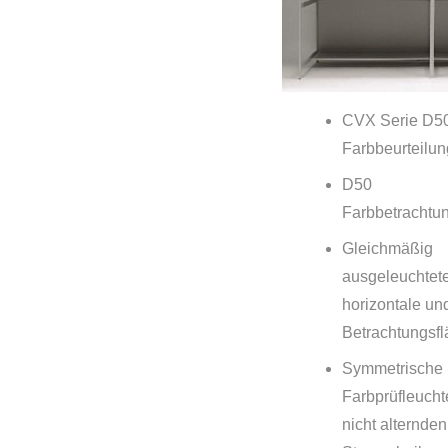
CVX Serie D5
Farbbeurteilu
D50
Farbbetrachtu
Gleichmäßig
ausgeleuchtete
horizontale und
Betrachtungsf
Symmetrische
Farbprüfleucht
nicht alternden