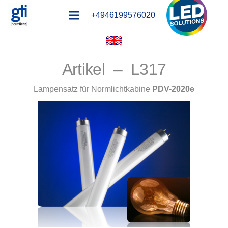
+4946199576020
Artikel – L317
Lampensatz für Normlichtkabine
PDV-2020e