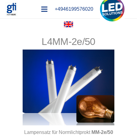
+4946199576020
L4MM-2e/50
Lampensatz für Normlichtprokt
MM-2e/50