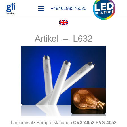
+4946199576020
Artikel – L632
Lampensatz Farbprüfstationen
CVX-4052 EVS-4052