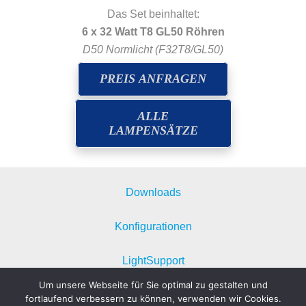
Das Set beinhaltet:
6 x 32 Watt T8 GL50 Röhren
D50 Normlicht (F32T8/GL50)
PREIS ANFRAGEN
ALLE
LAMPENSÄTZE
Downloads
Konfigurationen
LightSupport
Um unsere Webseite für Sie optimal zu gestalten und
Datenschutzerklärung
fortlaufend verbessern zu können, verwenden wir Cookies.