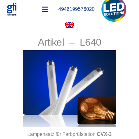
+4946199576020
Artikel – L640
Lampensatz für Farbprüfstation
CVX-3