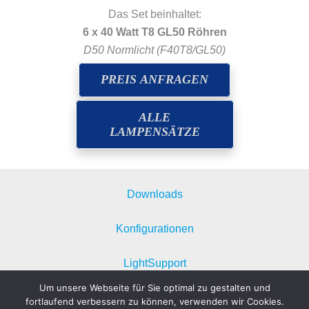
Das Set beinhaltet:
6 x 40 Watt T8 GL50 Röhren
D50 Normlicht (F40T8/GL50)
PREIS ANFRAGEN
ALLE
LAMPENSÄTZE
Downloads
Konfigurationen
LightSupport
Um unsere Webseite für Sie optimal zu gestalten und
Datenschutzerklärung
fortlaufend verbessern zu können, verwenden wir Cookies.