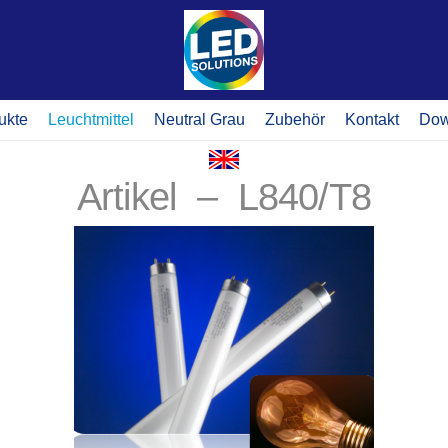
ukte
Leuchtmittel
Neutral Grau
Zubehör
Kontakt
Dow
Artikel – L840/T8