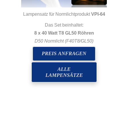
Lampensatz für Normlichtprodukt
VPI-64
Das Set beinhaltet:
8 x 40 Watt T8 GL50 Röhren
D50 Normlicht (F40T8/GL50)
PREIS ANFRAGEN
ALLE
LAMPENSÄTZE